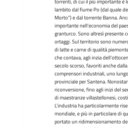
torrenti, di cui il più importante è lo
lambito dal fiume Po (dal quale d
Morto”) e dal torrente Banna. Anco
importante nell’economia del paes
granturco. Sono altresì presente co
ortaggi. Sul territorio sono numero
di latte e carne di qualità piemonte
che contava, agli inzia dell’ottoce
secolo scorso, favoriti anche dalla
comprensori industriali, uno lungo 
provinciale per Santena. Nonostante
riconversione, fino agli inizi del s
di maestranze villastellonesi, cos
L’industria ha particolarmente risen
mondiale, e più in particolare di q
portato un ridimensionamento dell