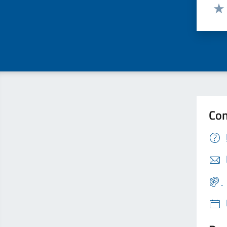
Valut
Valu
Con