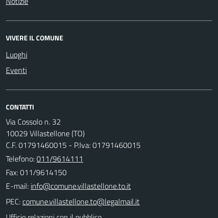
Notizie
VIVERE IL COMUNE
Luoghi
Eventi
CONTATTI
Via Cossolo n. 32
10029 Villastellone (TO)
C.F. 01791460015 - P.Iva: 01791460015
Telefono:
011/9614111
Fax: 011/9614150
E-mail:
PEC:
Ufficio relazioni con il pubblico