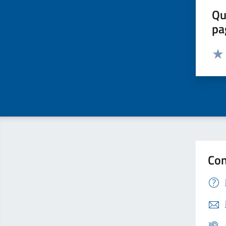
Qu
pa
Valut
Valu
Con