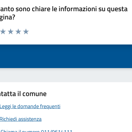
anto sono chiare le informazioni su questa
gina?
a da 1 a 5 stelle la pagina
ta 1 stelle su 5
Valuta 2 stelle su 5
Valuta 3 stelle su 5
Valuta 4 stelle su 5
Valuta 5 stelle su 5
tatta il comune
Leggi le domande frequenti
Richiedi assistenza
Chiama il numero 011/9614111