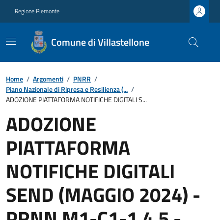
Regione Piemonte
Comune di Villastellone
Home
/
Argomenti
/
PNRR
/
Piano Nazionale di Ripresa e Resilienza (...
/
ADOZIONE PIATTAFORMA NOTIFICHE DIGITALI S...
ADOZIONE
PIATTAFORMA
NOTIFICHE DIGITALI
SEND (MAGGIO 2024) -
PRNN M1-C1-1.4.5 -